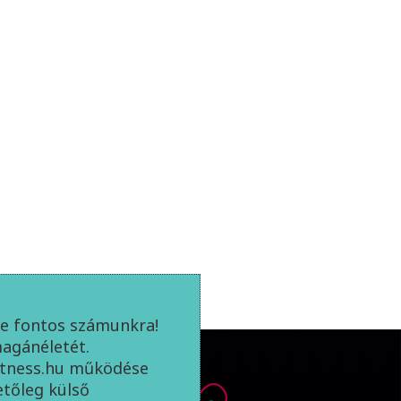
e fontos számunkra!
magánéletét.
itness.hu működése
letőleg külső