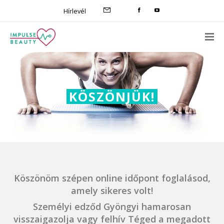
Hírlevél
KÖSZÖNJÜK!
Köszönöm szépen online időpont foglalásod,
amely sikeres volt!
Személyi edződ Gyöngyi hamarosan
visszaigazolja vagy felhív Téged a megadott