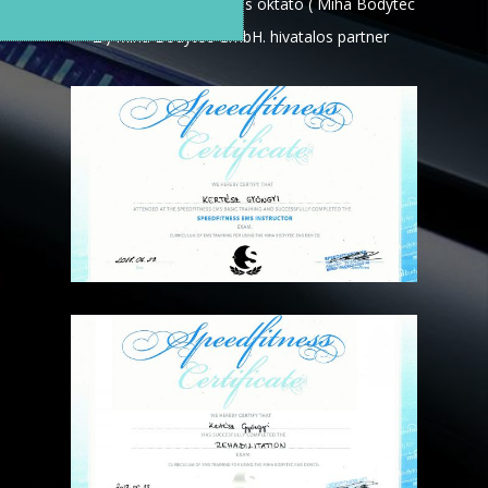
Hivatalos Speedfitness oktató ( Miha Bodytec
2 ) Miha Bodytec GmbH. hivatalos partner