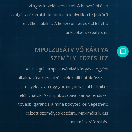
világos kezelőszervekkel. A használói és a
szolgáltatók emiatt különösen kedvelik a teljeskörű
edzőkészüléket. A konzolon keresztül lehet a
funkciókat szabályozni.
IMPULZUSÁTVIVŐ KÁRTYA
SZEMÉLYI EDZÉSHEZ
Az integrált impulzusátvivő kártyával egyéni
alkalmazások és edzési célok állíthatók össze –
amelyek aztán egy gombnyomással bármikor
előhívhatók. Az impulzusátvivő kártya rendszer
további garancia a miha bodytec-kel végezhető
célzott személyes edzésre. Maximális luxus
minimális ráfordítás.