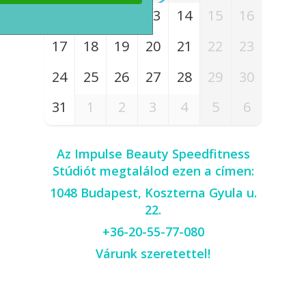
10
11
12
13
14
15
16
17
18
19
20
21
22
23
24
25
26
27
28
29
30
31
1
2
3
4
5
6
Az Impulse Beauty Speedfitness
Stúdiót megtalálod ezen a címen:
1048 Budapest, Koszterna Gyula u.
22.
+36-20-55-77-080
Várunk szeretettel!