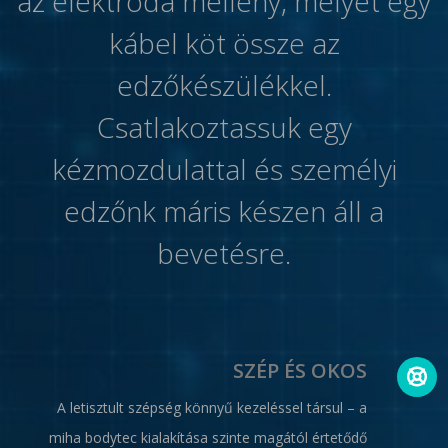
az elektróda mellény, melyet egy
kábel köt össze az
edzőkészülékkel.
Csatlakoztassuk egy
kézmozdulattal és személyi
edzőnk máris készen áll a
bevetésre.
SZÉP ÉS OKOS
A letisztult szépség könnyű kezeléssel társul – a
miha bodytec kialakítása szinte magától értetődő