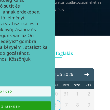
amelyet egy kézmozdulattal csatlakoztatni lehet az
ó sütit és
edzőkészülékre: Plug & Play
ál annak érdekében,
tói élményt
a statisztikai és a
ok nyújtásához és
égünk van az Ön
ngedélyez" gombra
a kényelmi, statisztikai
ldolgozásához,
Időpont foglalás
hoz. Köszönjük!
AUGUSZTUS 2026
HÉT
KED
SZE
CSÜ
PÉN
SZO
VAS
OPCIÓ
27
28
29
30
31
1
2
3
4
5
6
7
8
9
EZ MINDEN