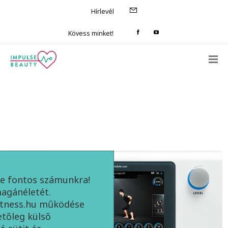
Hírlevél
Kövess minket!
e fontos számunkra!
magánéletét.
itness.hu működése
letőleg külső