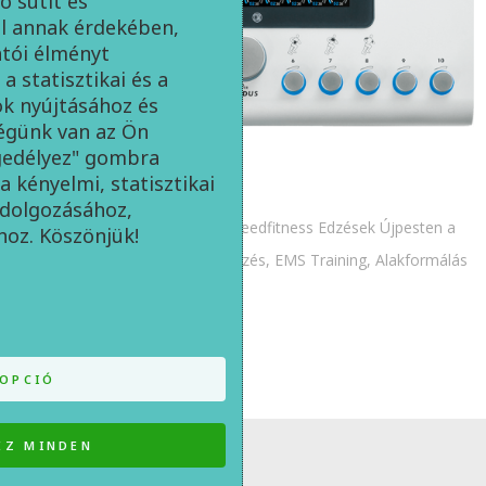
ó sütit és
ál annak érdekében,
tói élményt
a statisztikai és a
ok nyújtásához és
égünk van az Ön
ngedélyez" gombra
a kényelmi, statisztikai
ldolgozásához,
miha-bodytec 2 speedfitness, Speedfitness Edzések Újpesten a
hoz. Köszönjük!
legmodernebb gépekkel, EMS edzés, EMS Training, Alakformálás
Újpest
OPCIÓ
EZ MINDEN